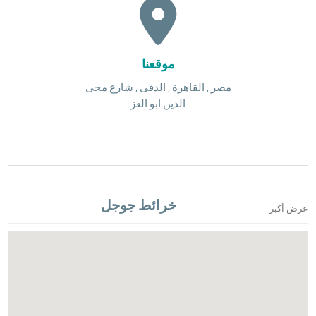
موقعنا
مصر , القاهرة , الدقى , شارع محى
الدين ابو العز
خرائط جوجل
عرض أكبر