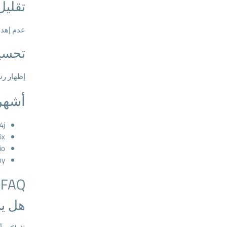
تقليل
عدم إهدا
تحسي
إظهار رس
أشهر 
4j
ix
io
oy
FAQ
هل يستخ