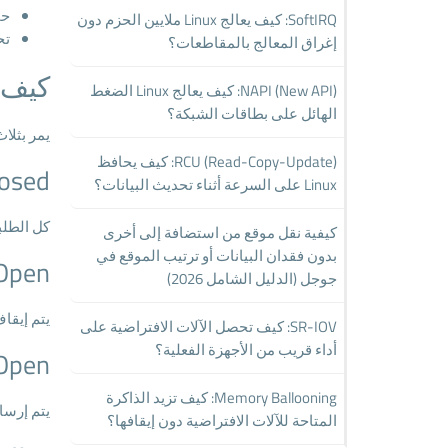
حم
SoftIRQ: كيف يعالج Linux ملايين الحزم دون
تح
إغراق المعالج بالمقاطعات؟
كيف 
NAPI (New API): كيف يعالج Linux الضغط
الهائل على بطاقات الشبكة؟
يمر بثلاث
RCU (Read-Copy-Update): كيف يحافظ
losed
Linux على السرعة أثناء تحديث البيانات؟
كل الطلب
كيفية نقل موقع من استضافة إلى أخرى
بدون فقدان البيانات أو ترتيب الموقع في
Open
جوجل (الدليل الشامل 2026)
يتم إيقا
SR-IOV: كيف تحصل الآلات الافتراضية على
أداء قريب من الأجهزة الفعلية؟
Open
Memory Ballooning: كيف تزيد الذاكرة
يتم إرسا
المتاحة للآلات الافتراضية دون إيقافها؟