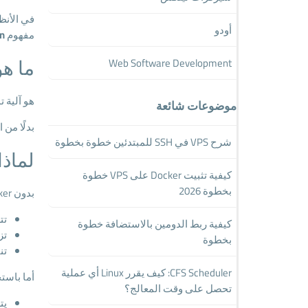
في الأنظ
أودو
مفهوم
rn
ما هو it Breaker Pattern
Web Software Development
هو آلية 
موضوعات شائعة
بدلًا من 
شرح VPS في SSH للمبتدئين خطوة بخطوة
لماذا
كيفية تثبيت Docker على VPS خطوة
بخطوة 2026
بدون Circuit Breaker:
تت
كيفية ربط الدومين بالاستضافة خطوة
تز
بخطوة
تن
CFS Scheduler: كيف يقرر Linux أي عملية
أما باست
تحصل على وقت المعالج؟
يت