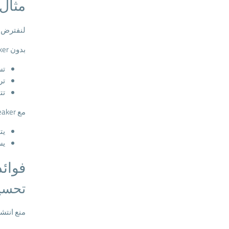
مثال
لنفترض أ
بدون Circuit Breaker:
تس
تر
تت
مع Circuit Breaker:
يت
يس
فوائد uit Breaker
تحسين
منع انتشا