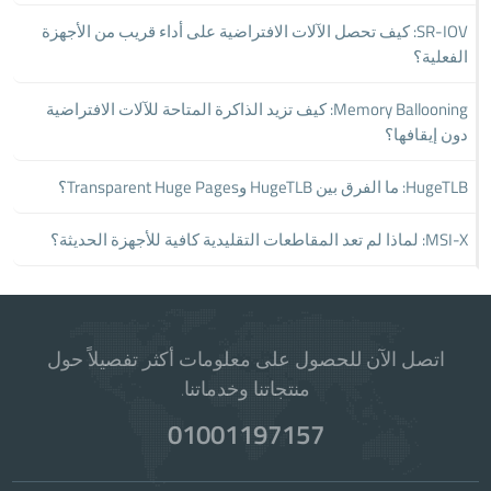
SR-IOV: كيف تحصل الآلات الافتراضية على أداء قريب من الأجهزة
الفعلية؟
Memory Ballooning: كيف تزيد الذاكرة المتاحة للآلات الافتراضية
دون إيقافها؟
HugeTLB: ما الفرق بين HugeTLB وTransparent Huge Pages؟
MSI-X: لماذا لم تعد المقاطعات التقليدية كافية للأجهزة الحديثة؟
اتصل الآن للحصول على معلومات أكثر تفصيلاً حول
منتجاتنا وخدماتنا.
01001197157