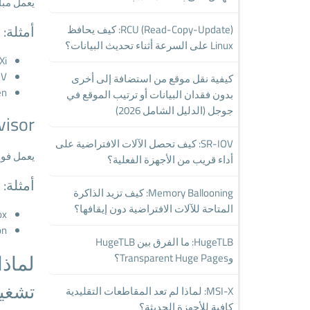
يعمل مبا
أمثلة:
RCU (Read-Copy-Update): كيف يحافظ
Linux على السرعة أثناء تحديث البيانات؟
Xi
-V
كيفية نقل موقع من استضافة إلى أخرى
en
بدون فقدان البيانات أو ترتيب الموقع في
جوجل (الدليل الشامل 2026)
visor
SR-IOV: كيف تحصل الآلات الافتراضية على
يعمل فوق
أداء قريب من الأجهزة الفعلية؟
أمثلة:
Memory Ballooning: كيف تزيد الذاكرة
المتاحة للآلات الافتراضية دون إيقافها؟
ox
on
HugeTLB: ما الفرق بين HugeTLB
لماذا
وTransparent Huge Pages؟
تشغيل 
MSI-X: لماذا لم تعد المقاطعات التقليدية
كافية للأجهزة الحديثة؟