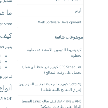
تشغيل وإد
ما هو pervisor
أودو
Web Software Development
Hypervisor هو برنامج أو طبقة برمجية تسمح بتشغيل عدة أنظمة تشغيل افتراضي
كيف 
موضوعات شائعة
يقوم Hypervisor بتقسيم موارد السيرفر مثل:
كيفية ربط الدومين بالاستضافة خطوة
بخطوة
ال
ال
CFS Scheduler: كيف يقرر Linux أي عملية
ال
تحصل على وقت المعالج؟
ثم يوزعها على
SoftIRQ: كيف يعالج Linux ملايين الحزم دون
أنواع pervisor
إغراق المعالج بالمقاطعات؟
visor
NAPI (New API): كيف يعالج Linux الضغط
الهائل على بطاقات الشبكة؟