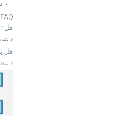
قد
FAQ
هل Hypervisor هو نظام تشغيل؟
لا، لكنه 
هل يس
لا، يستخد