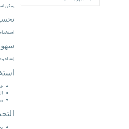
يمكن است
تحسين
استخدام 
سهولة
إنشاء وح
استخداما
خد
ال
بي
التح
يح