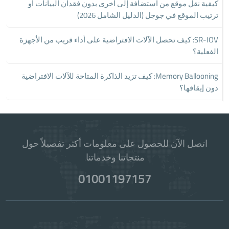
كيفية نقل موقع من استضافة إلى أخرى بدون فقدان البيانات أو
ترتيب الموقع في جوجل (الدليل الشامل 2026)
SR-IOV: كيف تحصل الآلات الافتراضية على أداء قريب من الأجهزة
الفعلية؟
Memory Ballooning: كيف تزيد الذاكرة المتاحة للآلات الافتراضية
دون إيقافها؟
اتصل الآن للحصول على معلومات أكثر تفصيلاً حول
منتجاتنا وخدماتنا.
01001197157