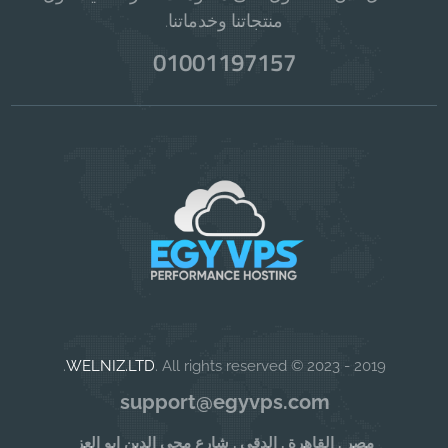
منتجاتنا وخدماتنا.
01001197157
WELNIZ.LTD
. All rights reserved.
2019 - 2023 ©
support@egyvps.com
مصر , القاهرة , الدقى , شارع محى الدين ابو العز