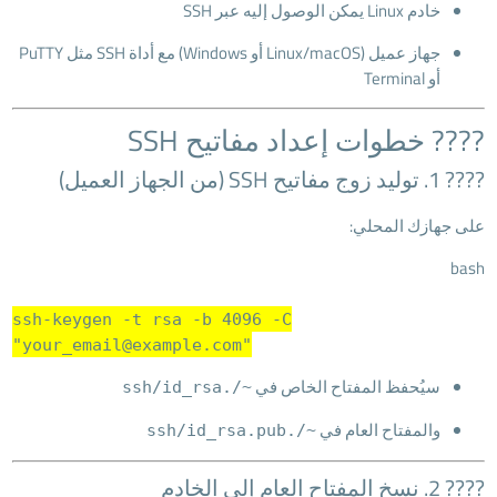
خادم Linux يمكن الوصول إليه عبر SSH
جهاز عميل (Linux/macOS أو Windows) مع أداة SSH مثل PuTTY
أو Terminal
????️ خطوات إعداد مفاتيح SSH
???? 1. توليد زوج مفاتيح SSH (من الجهاز العميل)
على جهازك المحلي:
bash
ssh-keygen -t rsa -b 4096 -C
"your_email@example.com"
سيُحفظ المفتاح الخاص في
~/.ssh/id_rsa
والمفتاح العام في
~/.ssh/id_rsa.pub
???? 2. نسخ المفتاح العام إلى الخادم