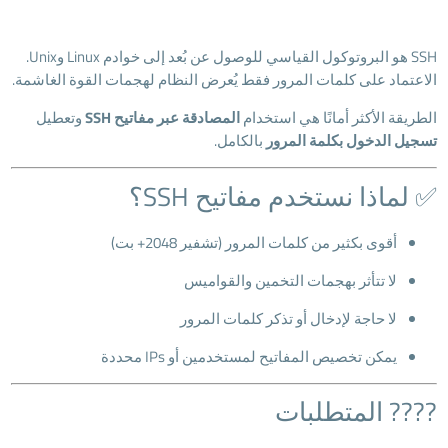
SSH هو البروتوكول القياسي للوصول عن بُعد إلى خوادم Linux وUnix.
الاعتماد على كلمات المرور فقط يُعرض النظام لهجمات القوة الغاشمة.
الطريقة الأكثر أمانًا هي استخدام
المصادقة عبر مفاتيح SSH
وتعطيل
تسجيل الدخول بكلمة المرور
بالكامل.
✅ لماذا نستخدم مفاتيح SSH؟
أقوى بكثير من كلمات المرور (تشفير 2048+ بت)
لا تتأثر بهجمات التخمين والقواميس
لا حاجة لإدخال أو تذكر كلمات المرور
يمكن تخصيص المفاتيح لمستخدمين أو IPs محددة
???? المتطلبات