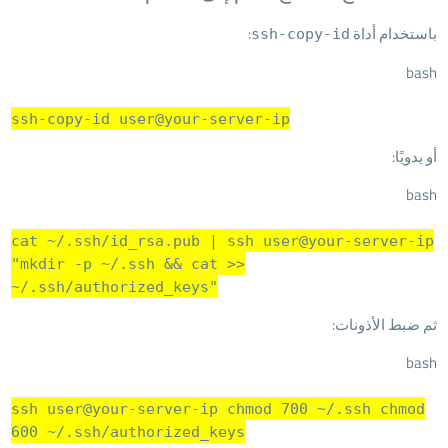
باستخدام أداة
:
ssh-copy-id
bash
ssh-copy-id user@your-server-ip
أو يدويًا:
bash
cat
~/.ssh/id_rsa.pub | ssh user@your-server-ip
"mkdir -p ~/.ssh && cat >>
~/.ssh/authorized_keys"
ثم ضبط الأذونات:
bash
ssh user@your-server-ip
chmod
700 ~/.ssh
chmod
600 ~/.ssh/authorized_keys