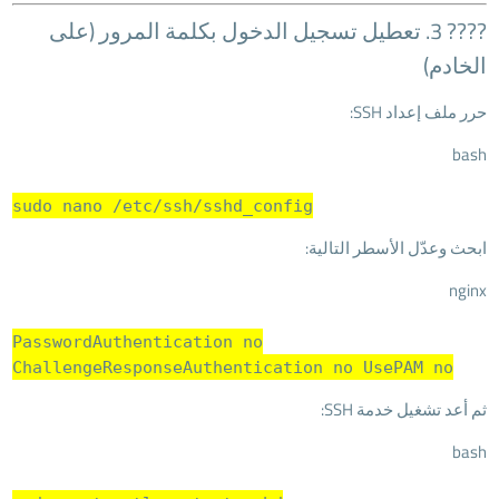
???? 3. تعطيل تسجيل الدخول بكلمة المرور (على
الخادم)
حرر ملف إعداد SSH:
bash
sudo nano /etc/ssh/sshd_config
ابحث وعدّل الأسطر التالية:
nginx
PasswordAuthentication
no
ChallengeResponseAuthentication
no
UsePAM
no
ثم أعد تشغيل خدمة SSH:
bash