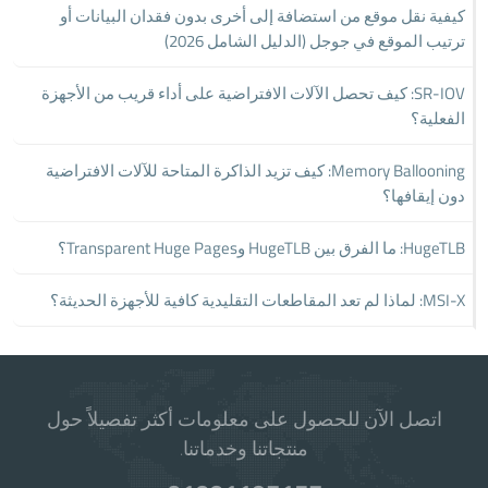
كيفية نقل موقع من استضافة إلى أخرى بدون فقدان البيانات أو
ترتيب الموقع في جوجل (الدليل الشامل 2026)
SR-IOV: كيف تحصل الآلات الافتراضية على أداء قريب من الأجهزة
الفعلية؟
Memory Ballooning: كيف تزيد الذاكرة المتاحة للآلات الافتراضية
دون إيقافها؟
HugeTLB: ما الفرق بين HugeTLB وTransparent Huge Pages؟
MSI-X: لماذا لم تعد المقاطعات التقليدية كافية للأجهزة الحديثة؟
اتصل الآن للحصول على معلومات أكثر تفصيلاً حول
منتجاتنا وخدماتنا.