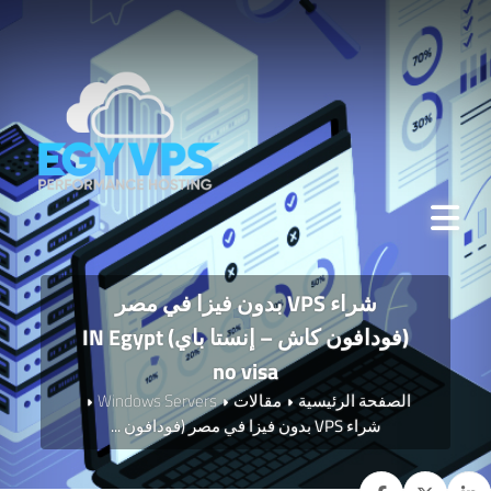
شراء VPS بدون فيزا في مصر
(فودافون كاش – إنستا باي) IN Egypt
no visa
الصفحة الرئيسية
مقالات
Windows Servers
شراء VPS بدون فيزا في مصر (فودافون ...