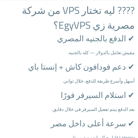
???? ليه تختار VPS من شركة
مصرية زي EgyVPS؟
✔ الدفع بالجنيه المصري
مفيش تعامل بالدولار — كله بالجنيه.
✔ دعم فودافون كاش + إنستا باي
أسهل وأسرع طريقة للدفع، خلال ثواني.
✔ استلام السيرفر فورًا
بعد الدفع بيتم تفعيل السيرفر في خلال دقايق.
✔ سرعة أعلى داخل مصر
Latency قليل جدًا وباندويدث ممتاز.