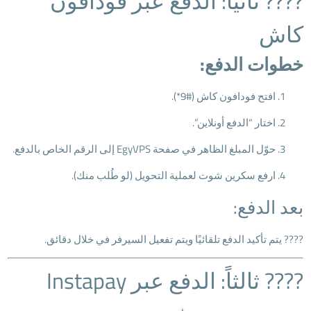
???? ثانياً: الدفع عبر فودافون
كاش
خطوات الدفع:
افتح فودافون كاش (#9*).
اختار “الدفع أونلاين”.
حوّل المبلغ الظاهر في صفحة EgyVPS إلى الرقم الخاص بالدفع.
ارفع سكرين شوت لعملية التحويل (لو طُلب منك).
بعد الدفع:
???? يتم تأكيد الدفع تلقائيًا ويتم تفعيل السيرفر في خلال دقائق.
???? ثالثاً: الدفع عبر Instapay