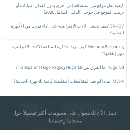
كيفية نقل موقع من استضافة إلى أخرى بدون فقدان البيانات أو
ترتيب الموقع في جوجل (الدليل الشامل 2026)
SR-IOV: كيف تحصل الآلات الافتراضية على أداء قريب من الأجهزة
الفعلية؟
Memory Ballooning: كيف تزيد الذاكرة المتاحة للآلات الافتراضية
دون إيقافها؟
HugeTLB: ما الفرق بين HugeTLB وTransparent Huge Pages؟
MSI-X: لماذا لم تعد المقاطعات التقليدية كافية للأجهزة الحديثة؟
اتصل الآن للحصول على معلومات أكثر تفصيلاً حول
منتجاتنا وخدماتنا.