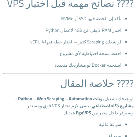
???? نصائح مهمة قبل اختيار VPS
تأكد إن الخطة فيها SSD أو NVMe
اختار RAM لا يقل عن 4GB لأعمال Python
لو شغلك Scraping كتير → اختار خطة فيها 4 vCPU
احفظ نسخة احتياطية لأي مشروع
استخدم Docker لو مشاريعك متعددة
???? خلاصة المقال
لو هدفك تشغيل
بوتات Python – Web Scraping – Automation –
مشاريع ذكاء اصطناعي
، يبقى لازم تختار VPS قوي ومستقر.
وسيرفر داخل مصر من
EgyVPS
هيديك:
سرعة عالية
سعر أقل