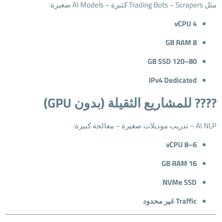
مثل Trading Bots – Scrapers كثيرة – AI Models صغيرة:
4 vCPU
8 GB RAM
80–120 GB SSD
IPv4 Dedicated
???? للمشاريع الثقيلة (بدون GPU)
AI NLP – تدريب موديلات صغيرة – معالجة كبيرة:
6–8 vCPU
16 GB RAM
NVMe SSD
Traffic غير محدود