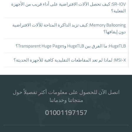
SR-IOV: كيف تحصل الآلات الافتراضية على أداء قريب من الأجهزة
الفعلية؟
Memory Ballooning: كيف تزيد الذاكرة المتاحة للآلات الافتراضية
دون إيقافها؟
HugeTLB: ما الفرق بين HugeTLB وTransparent Huge Pages؟
MSI-X: لماذا لم تعد المقاطعات التقليدية كافية للأجهزة الحديثة؟
اتصل الآن للحصول على معلومات أكثر تفصيلاً حول
منتجاتنا وخدماتنا.
01001197157