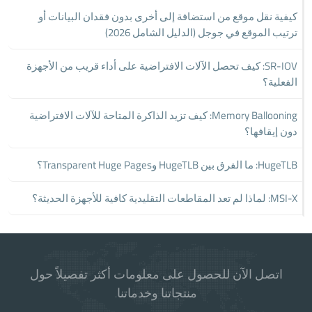
كيفية نقل موقع من استضافة إلى أخرى بدون فقدان البيانات أو
ترتيب الموقع في جوجل (الدليل الشامل 2026)
SR-IOV: كيف تحصل الآلات الافتراضية على أداء قريب من الأجهزة
الفعلية؟
Memory Ballooning: كيف تزيد الذاكرة المتاحة للآلات الافتراضية
دون إيقافها؟
HugeTLB: ما الفرق بين HugeTLB وTransparent Huge Pages؟
MSI-X: لماذا لم تعد المقاطعات التقليدية كافية للأجهزة الحديثة؟
اتصل الآن للحصول على معلومات أكثر تفصيلاً حول
منتجاتنا وخدماتنا.