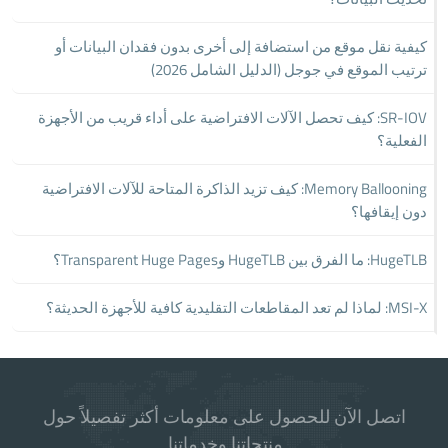
كيفية نقل موقع من استضافة إلى أخرى بدون فقدان البيانات أو
ترتيب الموقع في جوجل (الدليل الشامل 2026)
SR-IOV: كيف تحصل الآلات الافتراضية على أداء قريب من الأجهزة
الفعلية؟
Memory Ballooning: كيف تزيد الذاكرة المتاحة للآلات الافتراضية
دون إيقافها؟
HugeTLB: ما الفرق بين HugeTLB وTransparent Huge Pages؟
MSI-X: لماذا لم تعد المقاطعات التقليدية كافية للأجهزة الحديثة؟
اتصل الآن للحصول على معلومات أكثر تفصيلاً حول
منتجاتنا وخدماتنا.