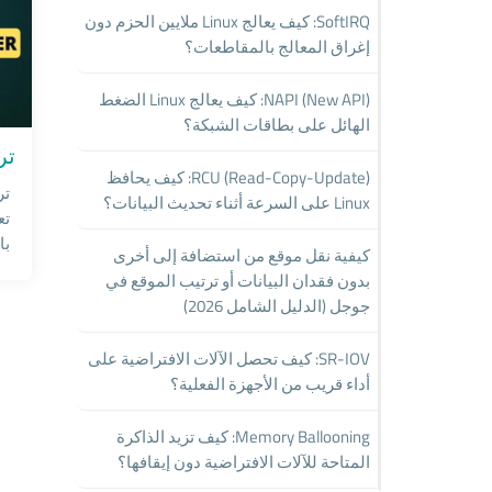
SoftIRQ: كيف يعالج Linux ملايين الحزم دون
إغراق المعالج بالمقاطعات؟
NAPI (New API): كيف يعالج Linux الضغط
vers
الهائل على بطاقات الشبكة؟
تر
RCU (Read-Copy-Update): كيف يحافظ
تر
Linux على السرعة أثناء تحديث البيانات؟
تع
بالنطاق 
كيفية نقل موقع من استضافة إلى أخرى
بدون فقدان البيانات أو ترتيب الموقع في
جوجل (الدليل الشامل 2026)
SR-IOV: كيف تحصل الآلات الافتراضية على
أداء قريب من الأجهزة الفعلية؟
Memory Ballooning: كيف تزيد الذاكرة
المتاحة للآلات الافتراضية دون إيقافها؟