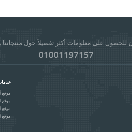
 للحصول على معلومات أكثر تفصيلاً حول منتجاتنا و
01001197157
خدمات
موقع أل
موقع ا
موقع أل
موقع ا